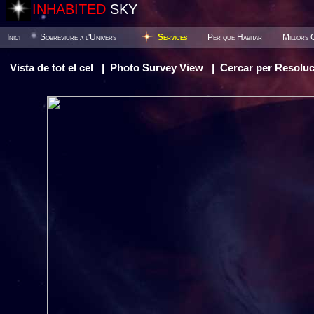
INHABITED
SKY
Inici
Sobreviure a l'Univers
Services
Per que Habitar
Millors 
Vista de tot el cel
|
Photo Survey View
|
Cercar per Resoluc