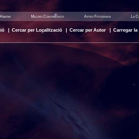
Habitar
Millors Contribuents
Astro Fotografia
La Co
ió
|
Cercar per Localització
|
Cercar per Autor
|
Carregar la