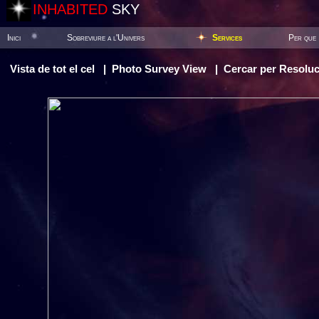
INHABITED
SKY
Inici
Sobreviure a l'Univers
Services
Per que 
Vista de tot el cel
|
Photo Survey View
|
Cercar per Resoluc