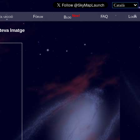
New!
l·lecció
Fòrum
FAQ
Login
Blog
 teva Imatge